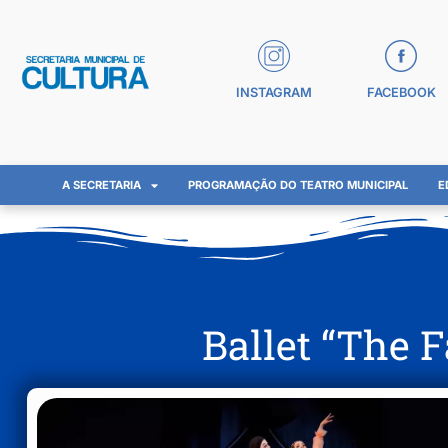
INSTAGRAM
FACEBOOK
A SECRETARIA
PROGRAMAÇÃO DO TEATRO MUNICIPAL
E
Ballet “The F