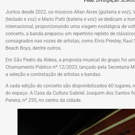
Foto:
Divulgação SEMU
Juntos desde 2022, os músicos Allan Alves (guitarra e voz), 
(teclado e voz) e Mario Patti (bateria e voz) se dedicam a h
internacional, proporcionando uma viagem nostálgica de volt
concerto, a banda preparou um repertório repleto de clássicos
consagrados nas vozes de artistas, como Elvis Presley, Raul
Beach Boys, dentre outros.
Em São Pedro da Aldeia, a proposta musical do grupo foi um
Chamamento Público nº 12/2023, lançado pela Secretaria Mun
a seleção e contratação de artistas e bandas.
A cada edição do concerto são disponibilizados 60 lugares,
do espaço. A Casa da Cultura Gabriel Joaquim dos Santos fi
Pereira, nº 255, no centro da cidade.