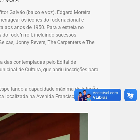
C PMSPA
Vitor Galvão (baixo e voz), Edgard Moreira
omenagear os ícones do rock nacional e
a aos anos de 1950. Para a estreia no
 do rock ‘n roll, incluindo sucessos
 Seixas, Jonny Revers, The Carpenters e The
a das contempladas pelo Edital de
icipal de Cultura, que abriu inscrições para
 respeitando a capacidade máxima de lotação
ca localizada na Avenida Francisco Coelho