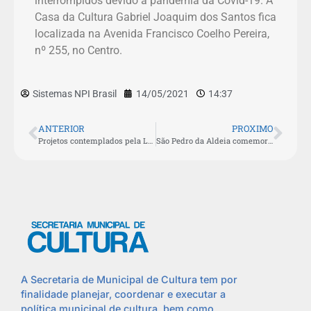
interrompidos devido à pandemia da Covid-19. A
Casa da Cultura Gabriel Joaquim dos Santos fica
localizada na Avenida Francisco Coelho Pereira,
nº 255, no Centro.
Sistemas NPI Brasil
14/05/2021
14:37
ANTERIOR
PROXIMO
Projetos contemplados pela Lei Aldir Blanc enaltecem cultura e história afro-brasileira
São Pedro da Aldeia comemora 404 anos com programação e shows musicais on-line a partir de domingo (16)
A Secretaria de Municipal de Cultura tem por
finalidade planejar, coordenar e executar a
política municipal de cultura, bem como