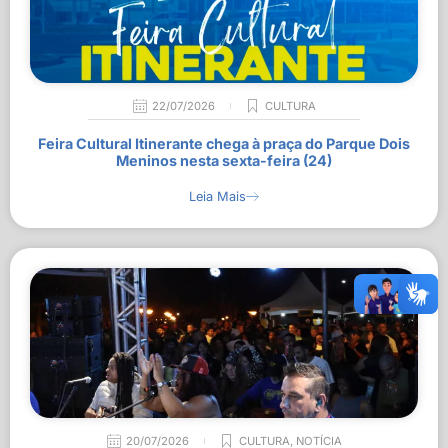
22/07/2026
CULTURA
Feira Cultural Itinerante chega à praça do Parque Dois
Meninos nesta sexta-feira (24)
Leia Mais
20/07/2026
CULTURA
,
NOTÍCIA