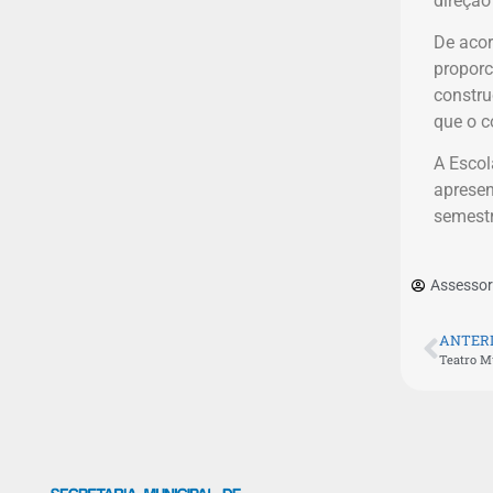
direção
De acor
proporc
constru
que o c
A Escol
apresen
semestr
Assessor
ANTER