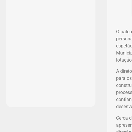
O palco
persona
espetác
Municip
lotação
A diret
para os
constru
process
confian
desenvo
Cerca d
apresen