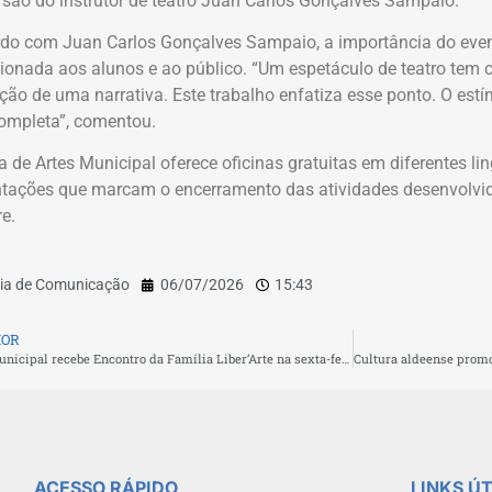
 são do instrutor de teatro Juan Carlos Gonçalves Sampaio.
do com Juan Carlos Gonçalves Sampaio, a importância do even
ionada aos alunos e ao público. “Um espetáculo de teatro tem c
ção de uma narrativa. Este trabalho enfatiza esse ponto. O est
ompleta”, comentou.
a de Artes Municipal oferece oficinas gratuitas em diferentes lin
tações que marcam o encerramento das atividades desenvolvid
e.
ia de Comunicação
06/07/2026
15:43
IOR
Teatro Municipal recebe Encontro da Família Liber’Arte na sexta-feira (10)
ACESSO RÁPIDO
LINKS ÚT