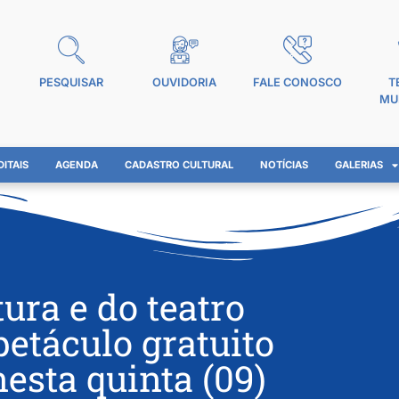
PESQUISAR
OUVIDORIA
FALE CONOSCO
T
MU
DITAIS
AGENDA
CADASTRO CULTURAL
NOTÍCIAS
GALERIAS
tura e do teatro
etáculo gratuito
esta quinta (09)