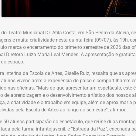
 do Teatro Municipal Dr. Átila Costa, em São Pedro da Aldeia, se
gens e muita criatividade nesta quinta-feira (09/07), às 19h, co
ulo marca o encerramento do primeiro semestre de 2026 das ofi
al Diretora Luiza Maria Leal Mendes. A apresentação é gratuita e
 do espaço.
ora interina da Escola de Artes, Giselle Ruiz, ressalta que as a
 alunos vivenciarem a experiência do palco e compartilharem
ído nas oficinas. “Mais do que apresentar um espetáculo, este
o de aprendizagem e o desenvolvimento artístico dos nossos alu
ça, a criatividade e o trabalho em equipe, além de aproximar a
lvidas pela Escola de Artes ao longo do semestre”, afirmou.
e 50 alunos participarão do espetáculo, que reúne duas montag
tada pela turma infantojuvenil, e “Estrada da Paz”, encenada p