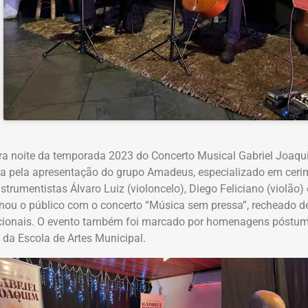
ira noite da temporada 2023 do Concerto Musical Gabriel Joaquim
a pela apresentação do grupo Amadeus, especializado em cer
strumentistas Álvaro Luiz (violoncelo), Diego Feliciano (violão) e 
ou o público com o concerto “Música sem pressa”, recheado de
cionais. O evento também foi marcado por homenagens póstum
a da Escola de Artes Municipal.