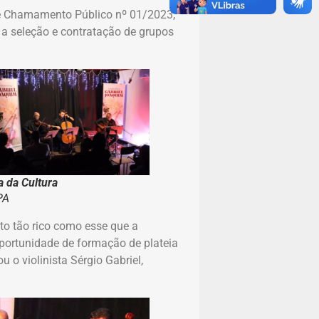
de Chamamento Público nº 01/2023,
a a seleção e contratação de grupos
a da Cultura
PA
to tão rico como esse que a
portunidade de formação de plateia
 o violinista Sérgio Gabriel,