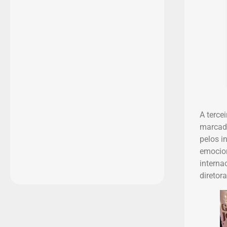
A terce
marcad
pelos in
emocion
interna
diretor