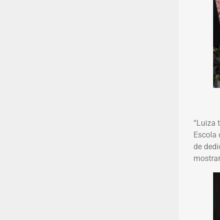
“Luiza 
Escola 
de dedi
mostrar