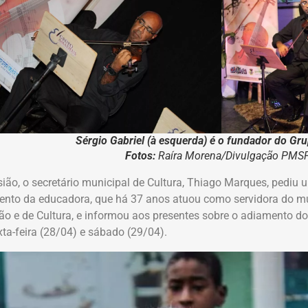
Sérgio Gabriel (à esquerda) é o fundador do G
Fotos:
Raíra Morena/Divulgação PMS
ião, o secretário municipal de Cultura, Thiago Marques, pediu 
ento da educadora, que há 37 anos atuou como servidora do mun
o e de Cultura, e informou aos presentes sobre o adiamento dos
xta-feira (28/04) e sábado (29/04).