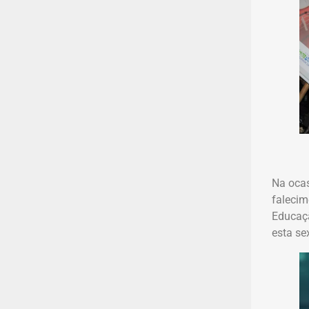
Na ocas
falecim
Educaçã
esta se