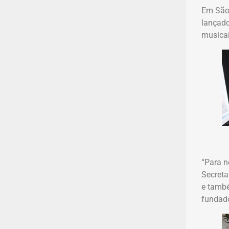
Em São 
lançado
musicai
“Para n
Secreta
e també
fundado