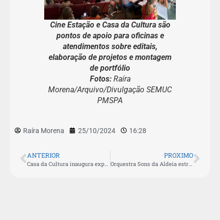
Cine Estação e Casa da Cultura são
pontos de apoio para oficinas e
atendimentos sobre editais,
elaboração de projetos e montagem
de portfólio
Fotos:
Raíra
Morena/Arquivo/Divulgação SEMUC
PMSPA
Raíra Morena
25/10/2024
16:28
ANTERIOR
PROXIMO
Casa da Cultura inaugura exposição de artes com reciclagem nesta terça-feira (29)
Orquestra Sons da Aldeia estreia no “Boulevard de Portas Abertas” do Theatro Municipal do Rio de Janeiro