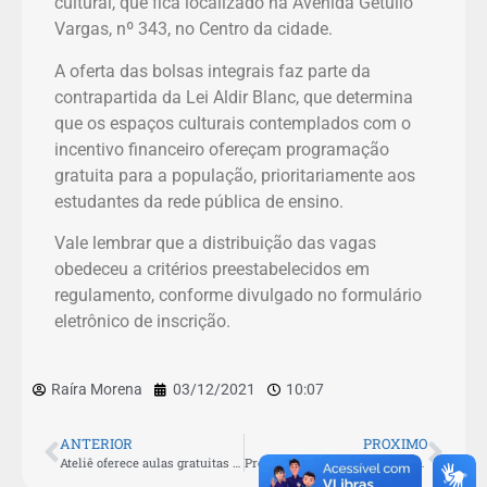
cultural, que fica localizado na Avenida Getúlio
Vargas, nº 343, no Centro da cidade.
A oferta das bolsas integrais faz parte da
contrapartida da Lei Aldir Blanc, que determina
que os espaços culturais contemplados com o
incentivo financeiro ofereçam programação
gratuita para a população, prioritariamente aos
estudantes da rede pública de ensino.
Vale lembrar que a distribuição das vagas
obedeceu a critérios preestabelecidos em
regulamento, conforme divulgado no formulário
eletrônico de inscrição.
Raíra Morena
03/12/2021
10:07
ANTERIOR
PROXIMO
Ateliê oferece aulas gratuitas de pintura acrílica em São Pedro da Aldeia
Prefeito Fábio do Pastel acompanha montagem da Casa do Papai Noel em São Pedro da Aldeia