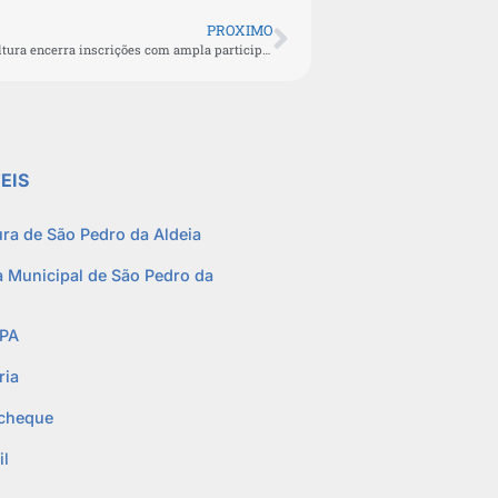
PROXIMO
Edital de Fomento à Cultura encerra inscrições com ampla participação em São Pedro da Aldeia
EIS
ura de São Pedro da Aldeia
 Municipal de São Pedro da
PA
ria
cheque
l