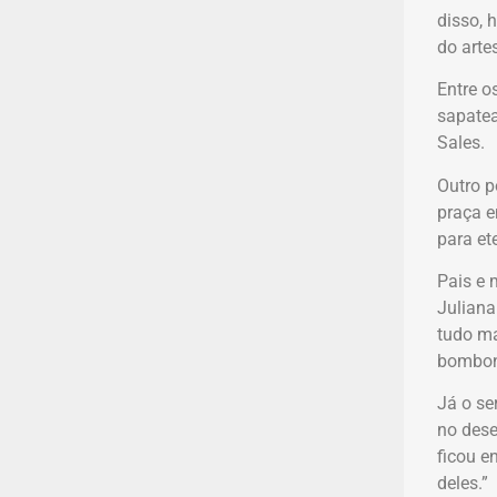
disso, 
do arte
Entre o
sapatea
Sales.
Outro p
praça e
para et
Pais e 
Juliana
tudo ma
bombons
Já o se
no dese
ficou e
deles.”