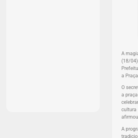
A magia
(18/04)
Prefeit
a Praça
O secre
a praça
celebra
cultura
afirmou
A progr
tradici