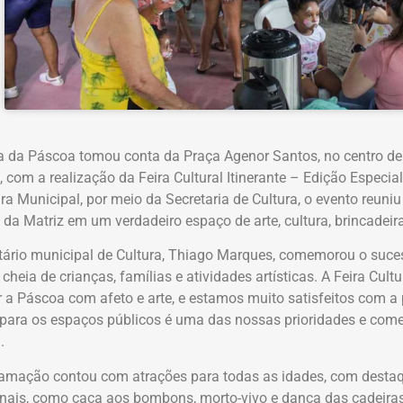
 da Páscoa tomou conta da Praça Agenor Santos, no centro de S
, com a realização da Feira Cultural Itinerante – Edição Especi
ura Municipal, por meio da Secretaria de Cultura, o evento reun
 da Matriz em um verdadeiro espaço de arte, cultura, brincadeir
tário municipal de Cultura, Thiago Marques, comemorou o suces
 cheia de crianças, famílias e atividades artísticas. A Feira Cult
r a Páscoa com afeto e arte, e estamos muito satisfeitos com a 
 para os espaços públicos é uma das nossas prioridades e com
.
amação contou com atrações para todas as idades, com destaq
onais, como caça aos bombons, morto-vivo e dança das cadeira