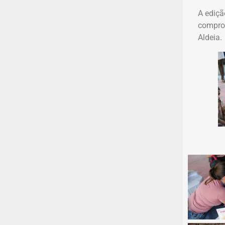
A ediçã
comprom
Aldeia.