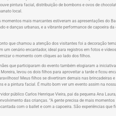
houve pintura facial, distribuição de bombons e ovos de chocola
sanato local.
s momentos mais marcantes estiveram as apresentações do Balle
do e danças urbanas, e a vibrante performance de capoeira da 
onto que chamou a atenção dos visitantes foi a decoração tem
m um cenário encantador, ideal para registros em fotos e vídeo
ernizar o momento com cliques ao lado dos filhos.
mães que participaram do evento também elogiaram a iniciativa.
 Moreira, levou os dois filhos para aproveitar a tarde e ficou 
ravilhoso! Meus filhos se divertiram demais nas brincadeiras 
 e a pintura facial. É muito bom ver um evento assim na nossa
rvidor público Carlos Henrique Vieira, pai da pequena Ana Laura
nvolvimento das crianças. “A gente precisa de mais momentos a
ncantada com o ballet e com a capoeira. São experiências que