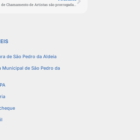
Inscrições para o Edital de Chamamento de Artistas são prorrogadas até 09 de novembro
EIS
ura de São Pedro da Aldeia
 Municipal de São Pedro da
PA
ria
cheque
l