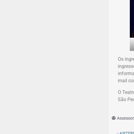
Os ingr
ingress
informa
mail co
O Teatr
São Ped
Assessor
ANTER