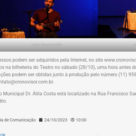
Foto: Reprodução
F
essos podem ser adquiridos pela Internet, no site www.cronovi
os na bilheteria do Teatro no sábado (28/10), uma hora antes do
ções podem ser obtidas junto à produção pelo número (11) 95
ntato@cronovisor.com.br.
o Municipal Dr. Átila Costa está localizado na Rua Francisco San
ro.
ia de Comunicação
24/10/2023
10:00
IOR