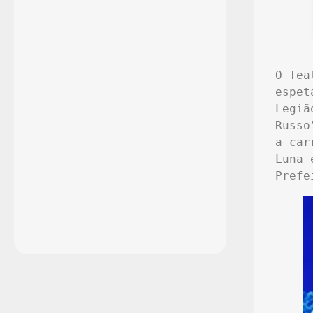
O Tea
espet
Legiã
Russo
a car
Luna 