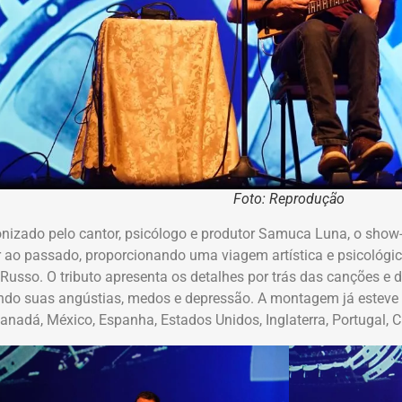
Foto: Reprodução
nizado pelo cantor, psicólogo e produtor Samuca Luna, o show-
r ao passado, proporcionando uma viagem artística e psicológi
Russo. O tributo apresenta os detalhes por trás das canções e do
do suas angústias, medos e depressão. A montagem já esteve e
nadá, México, Espanha, Estados Unidos, Inglaterra, Portugal, Ch