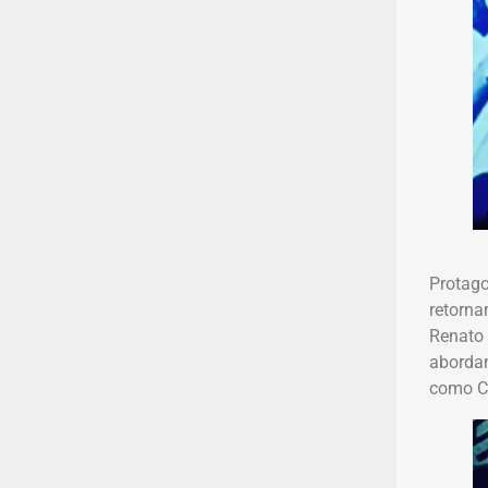
Protago
retorna
Renato 
abordan
como Ca