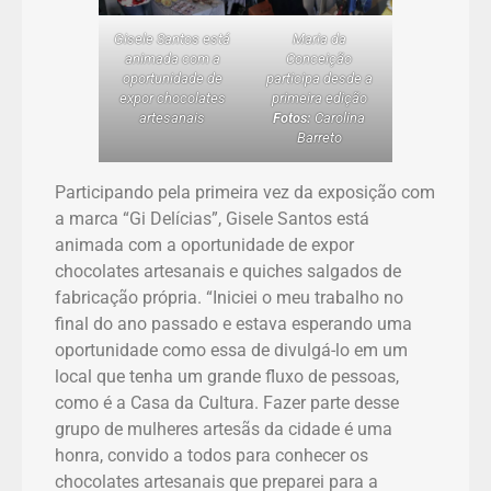
Gisele Santos está
Maria da
animada com a
Conceição
oportunidade de
participa desde a
expor chocolates
primeira edição
artesanais
Fotos:
Carolina
Barreto
Participando pela primeira vez da exposição com
a marca “Gi Delícias”, Gisele Santos está
animada com a oportunidade de expor
chocolates artesanais e quiches salgados de
fabricação própria. “Iniciei o meu trabalho no
final do ano passado e estava esperando uma
oportunidade como essa de divulgá-lo em um
local que tenha um grande fluxo de pessoas,
como é a Casa da Cultura. Fazer parte desse
grupo de mulheres artesãs da cidade é uma
honra, convido a todos para conhecer os
chocolates artesanais que preparei para a