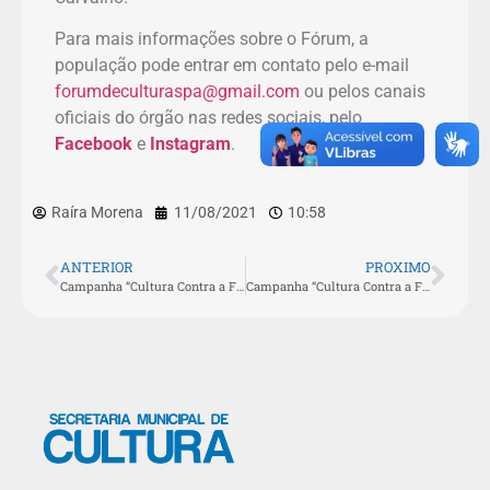
Para mais informações sobre o Fórum, a
população pode entrar em contato pelo e-mail
forumdeculturaspa@gmail.com
ou pelos canais
oficiais do órgão nas redes sociais, pelo
Facebook
e
Instagram
.
Raíra Morena
11/08/2021
10:58
ANTERIOR
PROXIMO
Campanha “Cultura Contra a Fome” ganha reforço com doação de alimentos do Miss & Mister São Pedro da Aldeia 2021
Campanha “Cultura Contra a Fome” arrecada mais de 400 quilos de alimentos em São Pedro da Aldeia