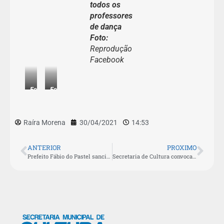
todos os
professores
de dança
Foto:
Reprodução
Facebook
Fotos:
Fotos:
Reprodução
Reprodução
Facebook
Facebook
Raíra Morena
30/04/2021
14:53
ANTERIOR
PROXIMO
Prefeito Fábio do Pastel sanciona lei que amplia representação de segmentos no Conselho Municipal de Política Cultural
Secretaria de Cultura convoca servidores para lotação fixa na Casa da Flor