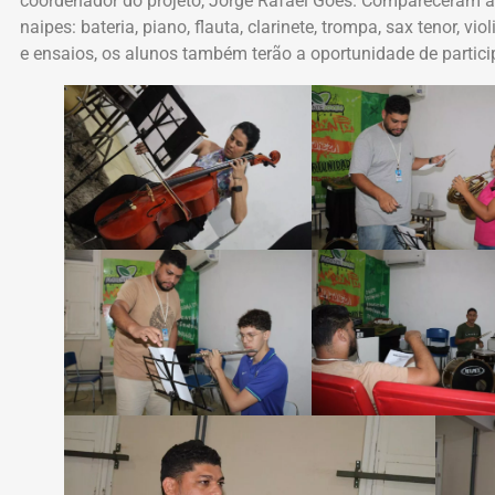
coordenador do projeto, Jorge Rafael Goes. Compareceram à 
naipes: bateria, piano, flauta, clarinete, trompa, sax tenor, vi
e ensaios, os alunos também terão a oportunidade de partici