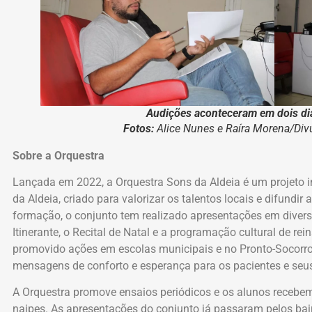
Audições aconteceram em dois di
Fotos:
Alice Nunes e Raíra Morena/D
Sobre a Orquestra
Lançada em 2022, a Orquestra Sons da Aldeia é um projeto in
da Aldeia, criado para valorizar os talentos locais e difundir
formação, o conjunto tem realizado apresentações em divers
Itinerante, o Recital de Natal e a programação cultural de re
promovido ações em escolas municipais e no Pronto-Socorro
mensagens de conforto e esperança para os pacientes e seus
A Orquestra promove ensaios periódicos e os alunos recebem
naipes. As apresentações do conjunto já passaram pelos bairr