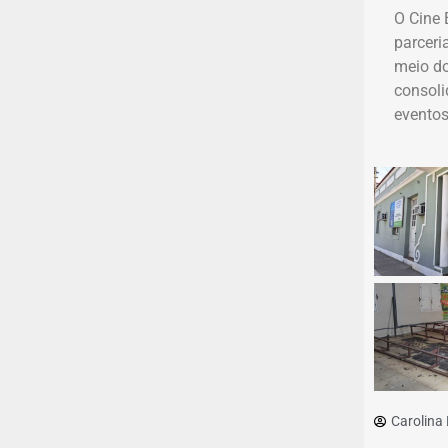
O Cine 
parceria
meio do
consoli
eventos
Carolina