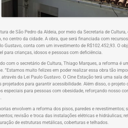
itura de São Pedro da Aldeia, por meio da Secretaria de Cultura,
, no centro da cidade. A obra, que será financiada com recurso
lo Gustavo, conta com um investimento de R$102.452,93. O obje
el para crianças, idosos e pessoas com deficiência.
do com o secretário de Cultura, Thiago Marques, a reforma é u
e. “Estamos muito felizes em poder realizar essa obra tão imp
, através da Lei Paulo Gustavo. O Cine Estação terá uma sala 
 projetados para garantir acessibilidade. Além disso, o projeto
s especiais para pessoas com obesidade, reforçando nosso co
.
orias envolvem a reforma dos pisos, paredes e revestimentos; s
ntos; revisão e troca das instalações elétricas e hidráulicas; r
turação de estruturas metálicas, coberturas e telhados.