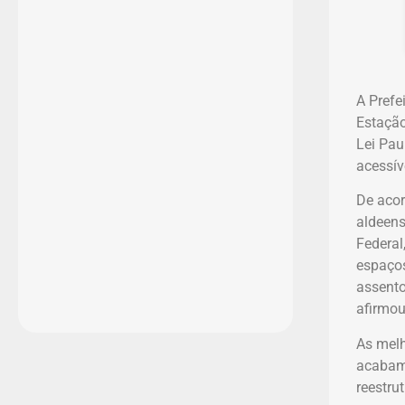
A Prefe
Estação
Lei Pau
acessív
De acor
aldeens
Federal
espaços
assento
afirmou
As melh
acabame
reestru