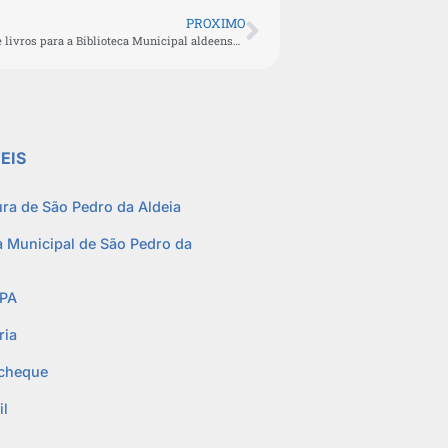
PROXIMO
Prazo para indicação de livros para a Biblioteca Municipal aldeense termina nesta sexta-feira (31)
EIS
ura de São Pedro da Aldeia
 Municipal de São Pedro da
PA
ria
cheque
l