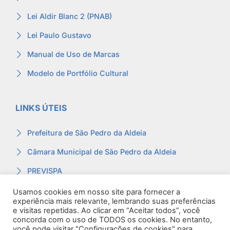
Lei Aldir Blanc 2 (PNAB)
Lei Paulo Gustavo
Manual de Uso de Marcas
Modelo de Portfólio Cultural
LINKS ÚTEIS
Prefeitura de São Pedro da Aldeia
Câmara Municipal de São Pedro da Aldeia
PREVISPA
Ouvidoria
Usamos cookies em nosso site para fornecer a
experiência mais relevante, lembrando suas preferências
Contracheque
e visitas repetidas. Ao clicar em “Aceitar todos”, você
concorda com o uso de TODOS os cookies. No entanto,
Webmail
você pode visitar "Configurações de cookies" para