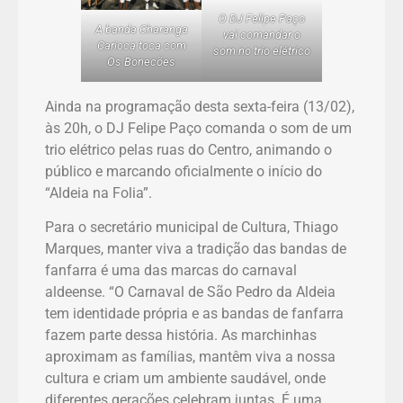
O DJ Felipe Paço
A banda Charanga
vai comandar o
Carioca toca com
som no trio elétrico
Os Bonecões
Ainda na programação desta sexta-feira (13/02),
às 20h, o DJ Felipe Paço comanda o som de um
trio elétrico pelas ruas do Centro, animando o
público e marcando oficialmente o início do
“Aldeia na Folia”.
Para o secretário municipal de Cultura, Thiago
Marques, manter viva a tradição das bandas de
fanfarra é uma das marcas do carnaval
aldeense. “O Carnaval de São Pedro da Aldeia
tem identidade própria e as bandas de fanfarra
fazem parte dessa história. As marchinhas
aproximam as famílias, mantêm viva a nossa
cultura e criam um ambiente saudável, onde
diferentes gerações celebram juntas. É uma