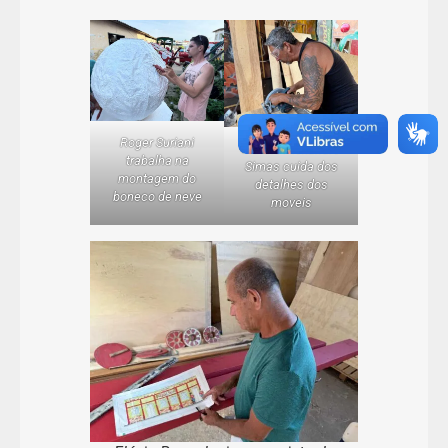
Roger Suriani
Marcio Alexandre
trabalha na
Simas cuida dos
montagem do
detalhes dos
boneco de neve
moveis