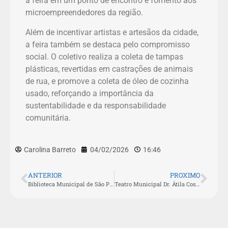
a feira em um ponto de encontro e fomento aos
microempreendedores da região.
Além de incentivar artistas e artesãos da cidade,
a feira também se destaca pelo compromisso
social. O coletivo realiza a coleta de tampas
plásticas, revertidas em castrações de animais
de rua, e promove a coleta de óleo de cozinha
usado, reforçando a importância da
sustentabilidade e da responsabilidade
comunitária.
Carolina Barreto
04/02/2026
16:46
ANTERIOR
PROXIMO
Biblioteca Municipal de São Pedro da Aldeia retoma atendimento ao público após período de férias escolares
Teatro Municipal Dr. Átila Costa abre temporada 2026 com o espetáculo “O Dia da Visita”