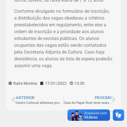
turma Juvenil, na faixa etária de 7 a 12 anos.
Conforme divulgado no formulário de inscrição,
a distribuição das vagas obedeceu a critérios
preestabelecidos em regulamento, entre eles a
ordem de inscrição e a prioridade aos alunos
estudantes de escolas públicas. Os alunos
ocupantes das vagas estão sendo contatados
pela Secretaria Adjunta de Cultura. Caso haja
desistência, os alunos da lista de espera poderão
assumir uma vaga.
Raíra Morena
17/01/2022
13:30
ANTERIOR
PROXIMO
Centro Cultural aldeense promove live class sobre música e educação inclusiva
Casa do Papai Noel atrai mais de quatro mil visitantes em São Pedro da Aldeia