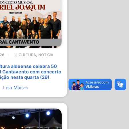
026
CULTURA
,
NOTÍCIA
ltura aldeense celebra 50
l Cantavento com concerto
ição nesta quarta (29)
Leia Mais