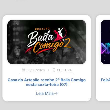
06/08/2026
CULTURA
Casa do Artesão recebe 2º Baila Comigo
Feir
nesta sexta-feira (07)
Leia Mais