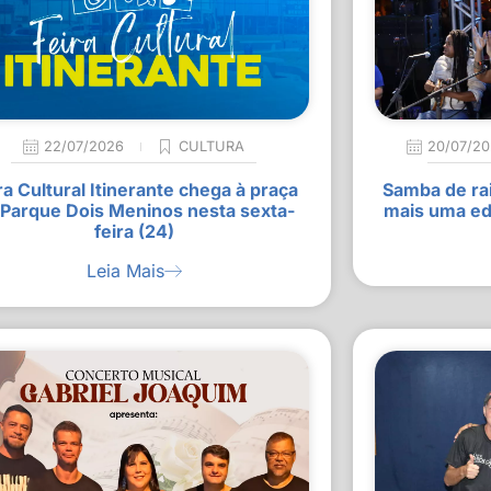
22/07/2026
CULTURA
20/07/2
ra Cultural Itinerante chega à praça
Samba de rai
 Parque Dois Meninos nesta sexta-
mais uma ed
feira (24)
Leia Mais