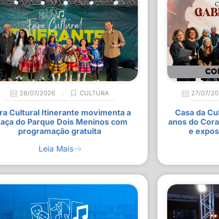
28/07/2026
CULTURA
27/07/2
ra Cultural Itinerante movimenta a
Casa da Cu
raça do Parque Dois Meninos com
anos do Cora
programação gratuita
e expos
Leia Mais