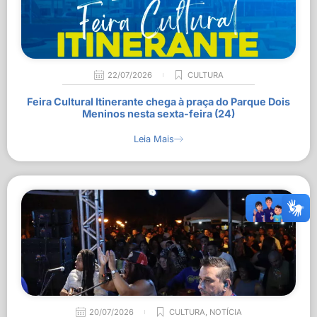
22/07/2026
CULTURA
Feira Cultural Itinerante chega à praça do Parque Dois
Meninos nesta sexta-feira (24)
Leia Mais
20/07/2026
CULTURA
,
NOTÍCIA