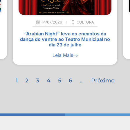
14/07/2026
CULTURA
“Arabian Night” leva os encantos da
dança do ventre ao Teatro Municipal no
dia 23 de julho
Leia Mais
1
2
3
4
5
6
…
Próximo