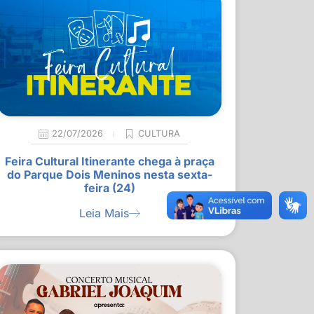
22/07/2026
CULTURA
Feira Cultural Itinerante chega à praça
do Parque Dois Meninos nesta sexta-
feira (24)
Leia Mais