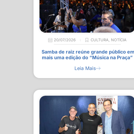
20/07/2026
CULTURA
,
NOTÍCIA
Samba de raiz reúne grande público e
mais uma edição do “Música na Praça”
Leia Mais