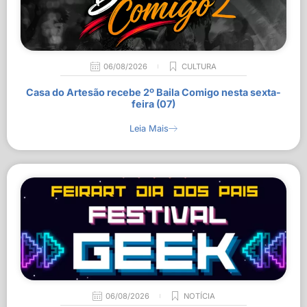
06/08/2026
CULTURA
Casa do Artesão recebe 2º Baila Comigo nesta sexta-
feira (07)
Leia Mais
06/08/2026
NOTÍCIA