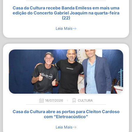
Casa da Cultura recebe Banda Emiless em mais uma
edição do Concerto Gabriel Joaquim na quarta-feira
(22)
Leia Mais
16/07/2026
CULTURA
Casa da Cultura abre as portas para Cleiton Cardoso
com “Eletroacústico”
Leia Mais