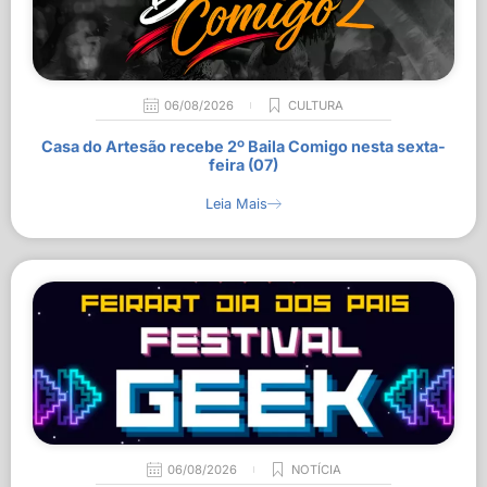
06/08/2026
CULTURA
Casa do Artesão recebe 2º Baila Comigo nesta sexta-
feira (07)
Leia Mais
06/08/2026
NOTÍCIA