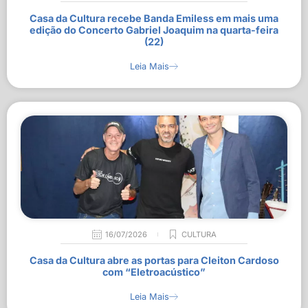
Casa da Cultura recebe Banda Emiless em mais uma
edição do Concerto Gabriel Joaquim na quarta-feira
(22)
Leia Mais
16/07/2026
CULTURA
Casa da Cultura abre as portas para Cleiton Cardoso
com “Eletroacústico”
Leia Mais