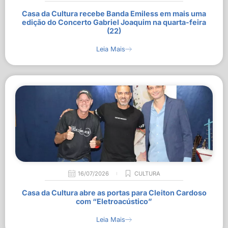
Casa da Cultura recebe Banda Emiless em mais uma
edição do Concerto Gabriel Joaquim na quarta-feira
(22)
Leia Mais
16/07/2026
CULTURA
Casa da Cultura abre as portas para Cleiton Cardoso
com “Eletroacústico”
Leia Mais