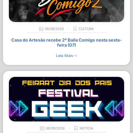
06/08/2026
CULTURA
Casa do Artesão recebe 2º Baila Comigo nesta sexta-
feira (07)
Leia Mais
06/08/2026
NOTÍCIA