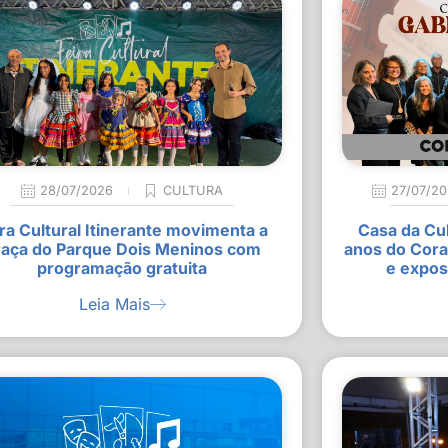
28/07/2026
CULTURA
27/07/2
ra Cultural Itinerante movimenta a
Casa da Cu
raça do Parque Dois Meninos com
anos do Cora
programação gratuita
e expos
Leia Mais