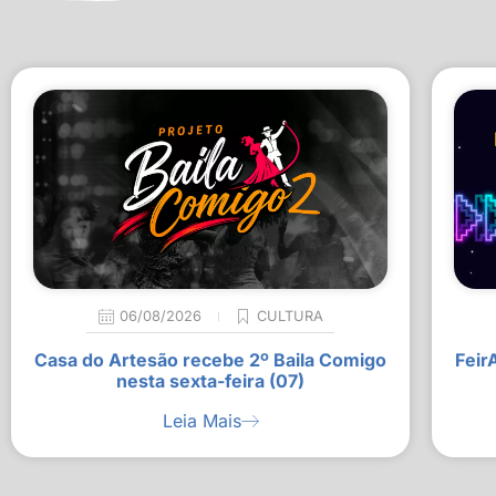
06/08/2026
CULTURA
Casa do Artesão recebe 2º Baila Comigo
Feir
nesta sexta-feira (07)
Leia Mais