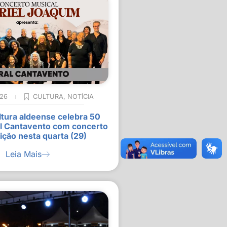
026
CULTURA
,
NOTÍCIA
ltura aldeense celebra 50
l Cantavento com concerto
ição nesta quarta (29)
Leia Mais