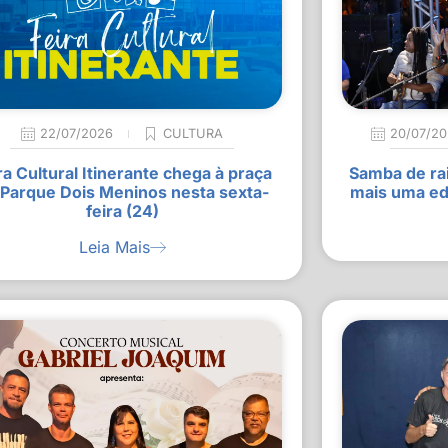
22/07/2026
CULTURA
20/07/2
ra Cultural Itinerante chega à praça
Samba de rai
 Parque Dois Meninos nesta sexta-
mais uma ed
feira (24)
Leia Mais