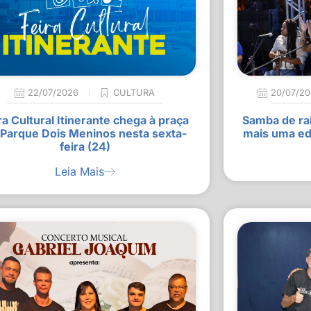
22/07/2026
CULTURA
20/07/2
ra Cultural Itinerante chega à praça
Samba de rai
 Parque Dois Meninos nesta sexta-
mais uma ed
feira (24)
Leia Mais