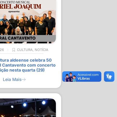
026
CULTURA
,
NOTÍCIA
ltura aldeense celebra 50
l Cantavento com concerto
ição nesta quarta (29)
Leia Mais