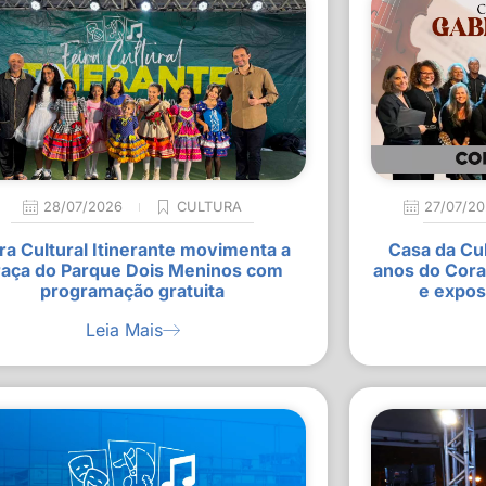
28/07/2026
CULTURA
27/07/2
ra Cultural Itinerante movimenta a
Casa da Cu
raça do Parque Dois Meninos com
anos do Cora
programação gratuita
e expos
Leia Mais