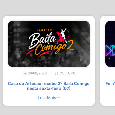
06/08/2026
CULTURA
Casa do Artesão recebe 2º Baila Comigo
Feir
nesta sexta-feira (07)
Leia Mais