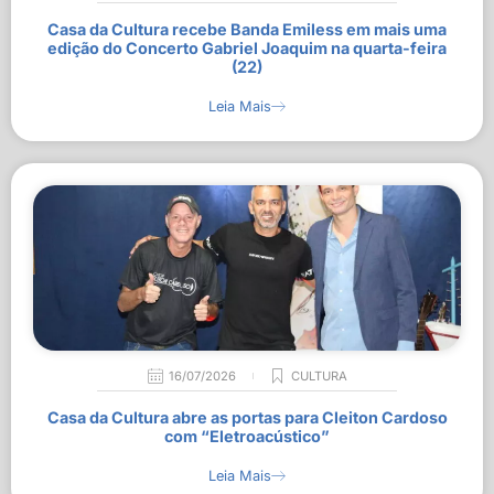
Casa da Cultura recebe Banda Emiless em mais uma
edição do Concerto Gabriel Joaquim na quarta-feira
(22)
Leia Mais
16/07/2026
CULTURA
Casa da Cultura abre as portas para Cleiton Cardoso
com “Eletroacústico”
Leia Mais