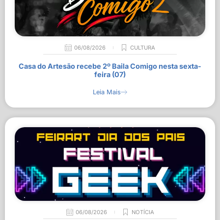
06/08/2026
CULTURA
Casa do Artesão recebe 2º Baila Comigo nesta sexta-
feira (07)
Leia Mais
06/08/2026
NOTÍCIA