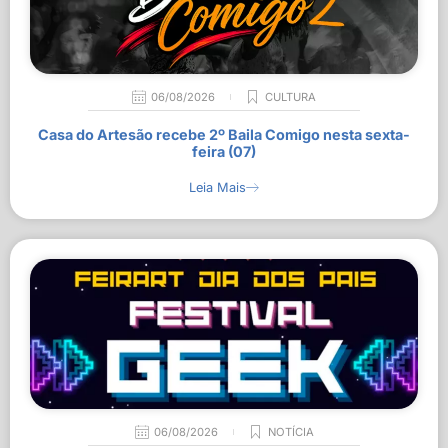
06/08/2026
CULTURA
Casa do Artesão recebe 2º Baila Comigo nesta sexta-
feira (07)
Leia Mais
06/08/2026
NOTÍCIA