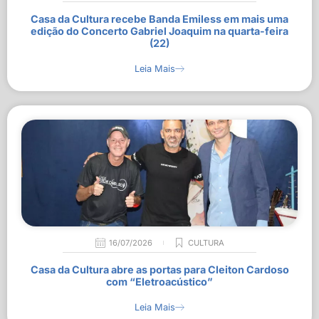
Casa da Cultura recebe Banda Emiless em mais uma
edição do Concerto Gabriel Joaquim na quarta-feira
(22)
Leia Mais
16/07/2026
CULTURA
Casa da Cultura abre as portas para Cleiton Cardoso
com “Eletroacústico”
Leia Mais