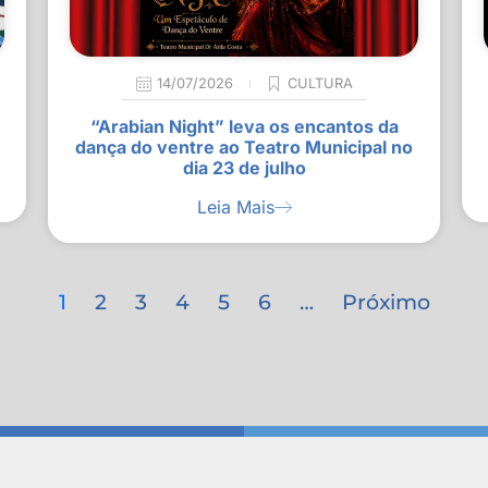
14/07/2026
CULTURA
“Arabian Night” leva os encantos da
dança do ventre ao Teatro Municipal no
dia 23 de julho
Leia Mais
1
2
3
4
5
6
…
Próximo