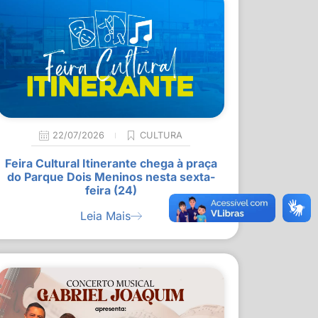
22/07/2026
CULTURA
Feira Cultural Itinerante chega à praça
do Parque Dois Meninos nesta sexta-
feira (24)
Leia Mais