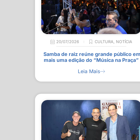
20/07/2026
CULTURA
,
NOTÍCIA
Samba de raiz reúne grande público e
mais uma edição do “Música na Praça”
Leia Mais