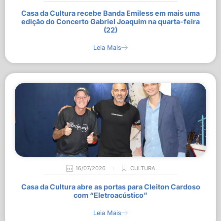
Casa da Cultura recebe Banda Emiless em mais uma
edição do Concerto Gabriel Joaquim na quarta-feira
(22)
Leia Mais
16/07/2026
CULTURA
Casa da Cultura abre as portas para Cleiton Cardoso
com “Eletroacústico”
Leia Mais