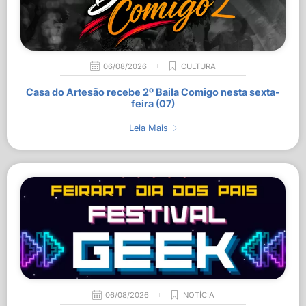
06/08/2026
CULTURA
Casa do Artesão recebe 2º Baila Comigo nesta sexta-
feira (07)
Leia Mais
06/08/2026
NOTÍCIA