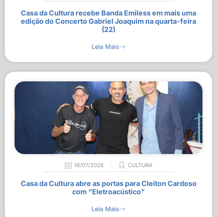
Casa da Cultura recebe Banda Emiless em mais uma
edição do Concerto Gabriel Joaquim na quarta-feira
(22)
Leia Mais
16/07/2026
CULTURA
Casa da Cultura abre as portas para Cleiton Cardoso
com “Eletroacústico”
Leia Mais