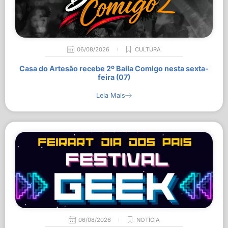
06/08/2026
CULTURA
Casa do Artesão recebe 2º Baila Comigo nesta sexta-
feira (07)
Leia Mais
06/08/2026
NOTÍCIA