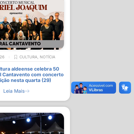
026
CULTURA
,
NOTÍCIA
ltura aldeense celebra 50
l Cantavento com concerto
ição nesta quarta (29)
Leia Mais