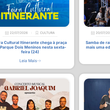
22/07/2026
CULTURA
20/07/2
ra Cultural Itinerante chega à praça
Samba de rai
 Parque Dois Meninos nesta sexta-
mais uma ed
feira (24)
Leia Mais