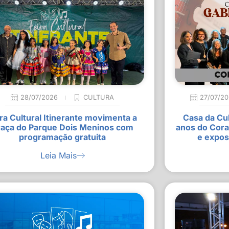
28/07/2026
CULTURA
27/07/2
ra Cultural Itinerante movimenta a
Casa da Cu
raça do Parque Dois Meninos com
anos do Cora
programação gratuita
e expos
Leia Mais