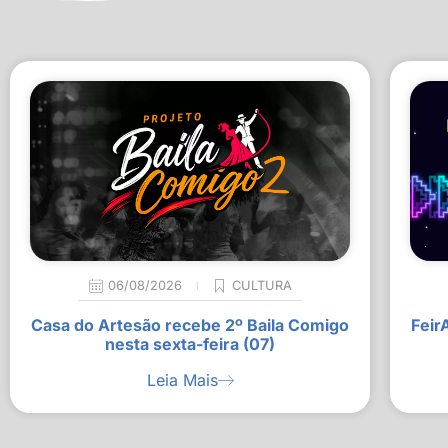
06/08/2026
CULTURA
Casa do Artesão recebe 2º Baila Comigo
Feir
nesta sexta-feira (07)
Leia Mais