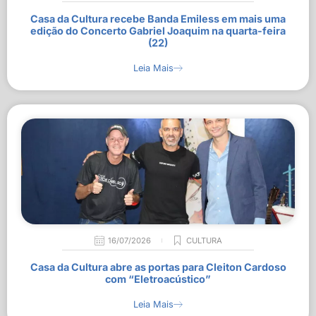
Casa da Cultura recebe Banda Emiless em mais uma
edição do Concerto Gabriel Joaquim na quarta-feira
(22)
Leia Mais
16/07/2026
CULTURA
Casa da Cultura abre as portas para Cleiton Cardoso
com “Eletroacústico”
Leia Mais