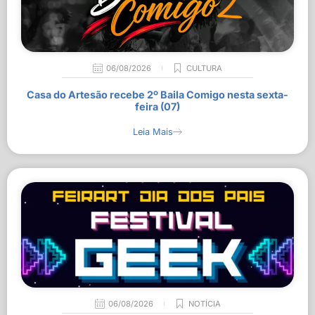
06/08/2026
CULTURA
Casa do Artesão recebe 2º Baila Comigo nesta sexta-
feira (07)
Leia Mais
06/08/2026
NOTÍCIA