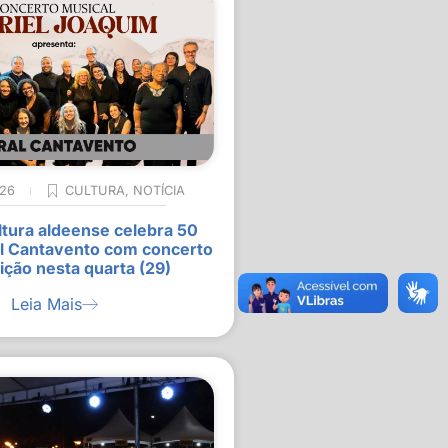
026
CULTURA
,
NOTÍCIA
ltura aldeense celebra 50
l Cantavento com concerto
ição nesta quarta (29)
Leia Mais