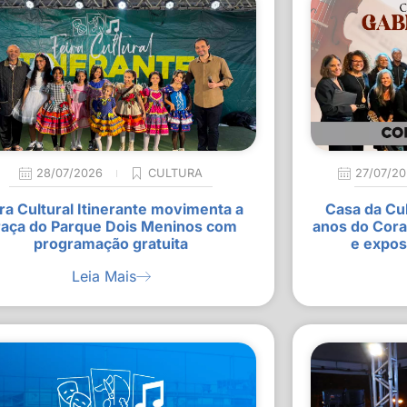
28/07/2026
CULTURA
27/07/2
ra Cultural Itinerante movimenta a
Casa da Cu
raça do Parque Dois Meninos com
anos do Cora
programação gratuita
e expos
Leia Mais