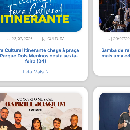
22/07/2026
CULTURA
20/07/2
ra Cultural Itinerante chega à praça
Samba de rai
 Parque Dois Meninos nesta sexta-
mais uma ed
feira (24)
Leia Mais