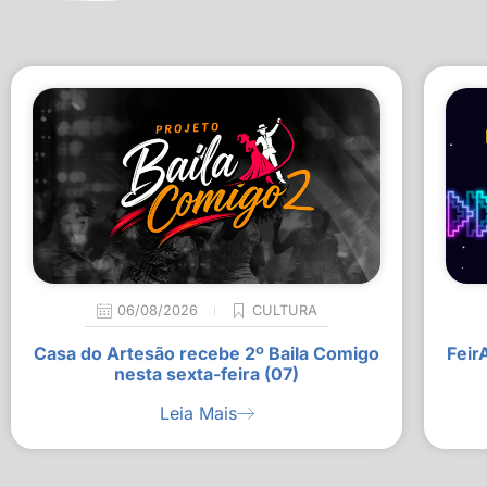
06/08/2026
CULTURA
Casa do Artesão recebe 2º Baila Comigo
Feir
nesta sexta-feira (07)
Leia Mais