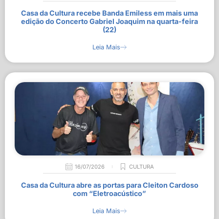
Casa da Cultura recebe Banda Emiless em mais uma
edição do Concerto Gabriel Joaquim na quarta-feira
(22)
Leia Mais
16/07/2026
CULTURA
Casa da Cultura abre as portas para Cleiton Cardoso
com “Eletroacústico”
Leia Mais