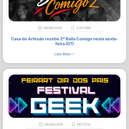
06/08/2026
CULTURA
Casa do Artesão recebe 2º Baila Comigo nesta sexta-
feira (07)
Leia Mais
06/08/2026
NOTÍCIA