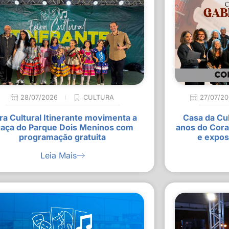
28/07/2026
CULTURA
27/07/2
ra Cultural Itinerante movimenta a
Casa da Cu
raça do Parque Dois Meninos com
anos do Cora
programação gratuita
e expos
Leia Mais