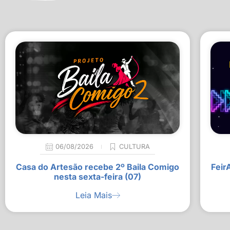
06/08/2026
CULTURA
Casa do Artesão recebe 2º Baila Comigo
Feir
nesta sexta-feira (07)
Leia Mais