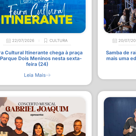
22/07/2026
CULTURA
20/07/2
ra Cultural Itinerante chega à praça
Samba de rai
 Parque Dois Meninos nesta sexta-
mais uma ed
feira (24)
Leia Mais