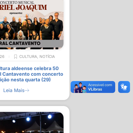
026
CULTURA
,
NOTÍCIA
ltura aldeense celebra 50
l Cantavento com concerto
ição nesta quarta (29)
Leia Mais