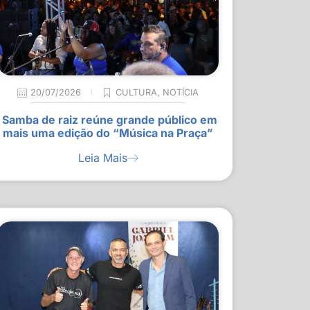
20/07/2026
CULTURA
,
NOTÍCIA
Samba de raiz reúne grande público em
mais uma edição do “Música na Praça”
Leia Mais