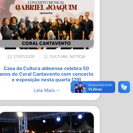
27/07/2026
CULTURA
,
NOTÍCIA
Casa da Cultura aldeense celebra 50
anos do Coral Cantavento com concerto
e exposição nesta quarta (29)
Leia Mais