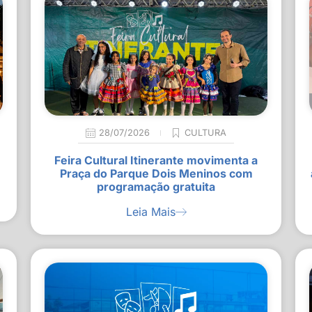
28/07/2026
CULTURA
Feira Cultural Itinerante movimenta a
Praça do Parque Dois Meninos com
programação gratuita
Leia Mais