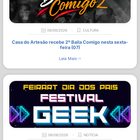
06/08/2026
CULTURA
Casa do Artesão recebe 2º Baila Comigo nesta sexta-
feira (07)
Leia Mais
06/08/2026
NOTÍCIA