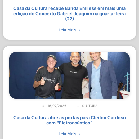
Casa da Cultura recebe Banda Emiless em mais uma
edição do Concerto Gabriel Joaquim na quarta-feira
(22)
Leia Mais
16/07/2026
CULTURA
Casa da Cultura abre as portas para Cleiton Cardoso
com “Eletroacústico”
Leia Mais