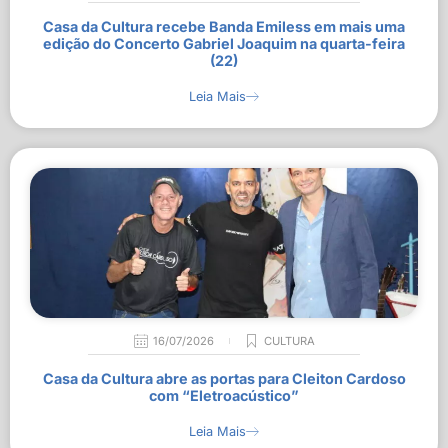
Casa da Cultura recebe Banda Emiless em mais uma
edição do Concerto Gabriel Joaquim na quarta-feira
(22)
Leia Mais
16/07/2026
CULTURA
Casa da Cultura abre as portas para Cleiton Cardoso
com “Eletroacústico”
Leia Mais