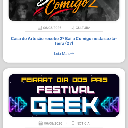
06/08/2026
CULTURA
Casa do Artesão recebe 2º Baila Comigo nesta sexta-
feira (07)
Leia Mais
06/08/2026
NOTÍCIA