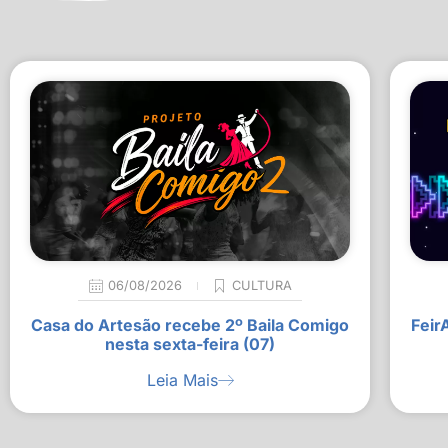
06/08/2026
CULTURA
Casa do Artesão recebe 2º Baila Comigo
Feir
nesta sexta-feira (07)
Leia Mais