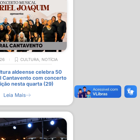
026
CULTURA
,
NOTÍCIA
ltura aldeense celebra 50
l Cantavento com concerto
ição nesta quarta (29)
Leia Mais