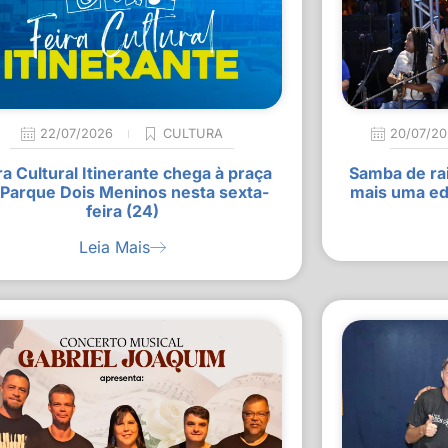
22/07/2026
CULTURA
20/07/2
ra Cultural Itinerante chega à praça
Samba de rai
 Parque Dois Meninos nesta sexta-
mais uma ed
feira (24)
Leia Mais