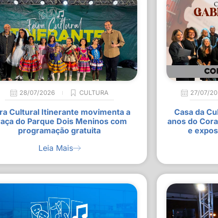
28/07/2026
CULTURA
27/07/2
ra Cultural Itinerante movimenta a
Casa da Cu
raça do Parque Dois Meninos com
anos do Cora
programação gratuita
e expos
Leia Mais