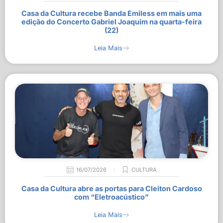
Casa da Cultura recebe Banda Emiless em mais uma
edição do Concerto Gabriel Joaquim na quarta-feira
(22)
Leia Mais
16/07/2026
CULTURA
Casa da Cultura abre as portas para Cleiton Cardoso
com “Eletroacústico”
Leia Mais