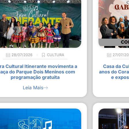
28/07/2026
CULTURA
27/07/2
ra Cultural Itinerante movimenta a
Casa da Cu
raça do Parque Dois Meninos com
anos do Cora
programação gratuita
e expos
Leia Mais