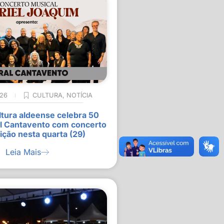
026
CULTURA
,
NOTÍCIA
ltura aldeense celebra 50
l Cantavento com concerto
ição nesta quarta (29)
Leia Mais