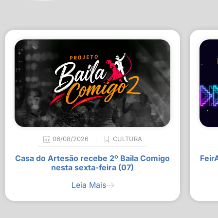
06/08/2026
CULTURA
Casa do Artesão recebe 2º Baila Comigo
Feir
nesta sexta-feira (07)
Leia Mais