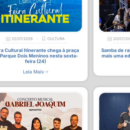
22/07/2026
CULTURA
20/07/2
ra Cultural Itinerante chega à praça
Samba de rai
 Parque Dois Meninos nesta sexta-
mais uma ed
feira (24)
Leia Mais