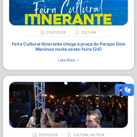
22/07/2026
CULTURA
Feira Cultural Itinerante chega à praça do Parque Dois
Meninos nesta sexta-feira (24)
Leia Mais
20/07/2026
CULTURA
,
NOTÍCIA