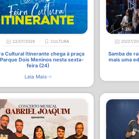
22/07/2026
CULTURA
20/07/2
ra Cultural Itinerante chega à praça
Samba de rai
 Parque Dois Meninos nesta sexta-
mais uma ed
feira (24)
Leia Mais