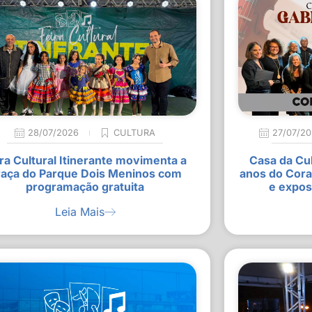
28/07/2026
CULTURA
27/07/2
ra Cultural Itinerante movimenta a
Casa da Cu
raça do Parque Dois Meninos com
anos do Cora
programação gratuita
e expos
Leia Mais