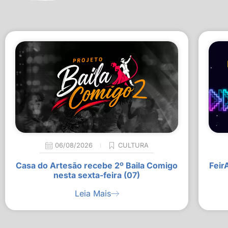
06/08/2026
CULTURA
Casa do Artesão recebe 2º Baila Comigo
Feir
nesta sexta-feira (07)
Leia Mais