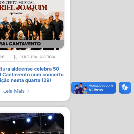
026
CULTURA
,
NOTÍCIA
ltura aldeense celebra 50
l Cantavento com concerto
ição nesta quarta (29)
Leia Mais