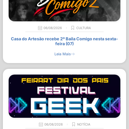
06/08/2026
CULTURA
Casa do Artesão recebe 2º Baila Comigo nesta sexta-
feira (07)
Leia Mais
06/08/2026
NOTÍCIA