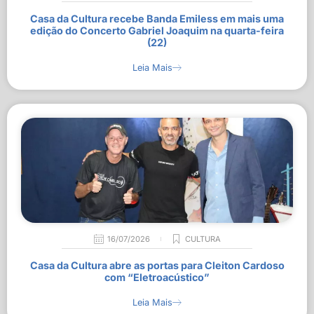
Casa da Cultura recebe Banda Emiless em mais uma
edição do Concerto Gabriel Joaquim na quarta-feira
(22)
Leia Mais
16/07/2026
CULTURA
Casa da Cultura abre as portas para Cleiton Cardoso
com “Eletroacústico”
Leia Mais