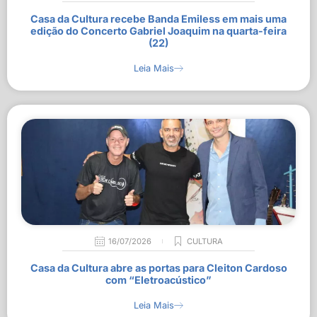
Casa da Cultura recebe Banda Emiless em mais uma
edição do Concerto Gabriel Joaquim na quarta-feira
(22)
Leia Mais
16/07/2026
CULTURA
Casa da Cultura abre as portas para Cleiton Cardoso
com “Eletroacústico”
Leia Mais