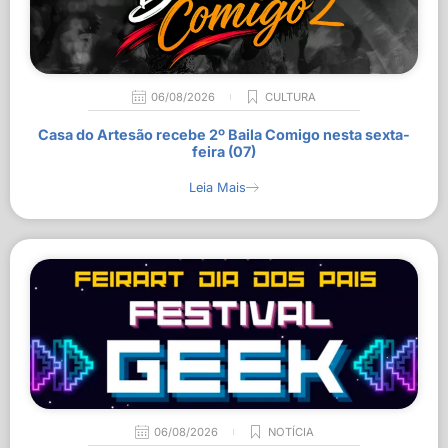
06/08/2026
CULTURA
Casa do Artesão recebe 2º Baila Comigo nesta sexta-
feira (07)
Leia Mais
06/08/2026
NOTÍCIA