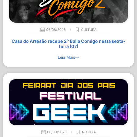
06/08/2026
CULTURA
Casa do Artesão recebe 2º Baila Comigo nesta sexta-
feira (07)
Leia Mais
06/08/2026
NOTÍCIA