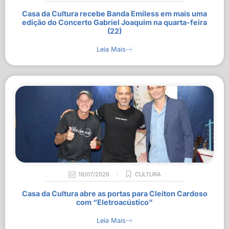
Casa da Cultura recebe Banda Emiless em mais uma
edição do Concerto Gabriel Joaquim na quarta-feira
(22)
Leia Mais
16/07/2026
CULTURA
Casa da Cultura abre as portas para Cleiton Cardoso
com “Eletroacústico”
Leia Mais