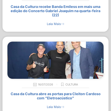
Casa da Cultura recebe Banda Emiless em mais uma
edição do Concerto Gabriel Joaquim na quarta-feira
(22)
Leia Mais
16/07/2026
CULTURA
Casa da Cultura abre as portas para Cleiton Cardoso
com “Eletroacústico”
Leia Mais