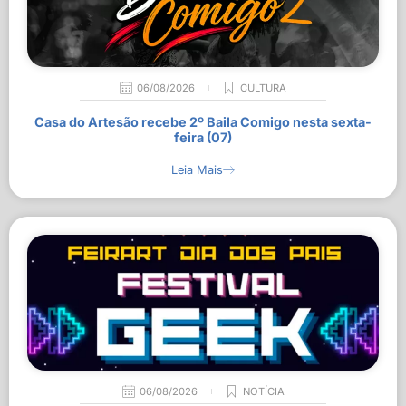
06/08/2026
CULTURA
Casa do Artesão recebe 2º Baila Comigo nesta sexta-
feira (07)
Leia Mais
06/08/2026
NOTÍCIA